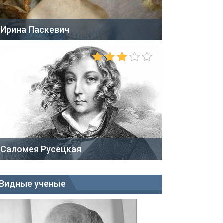
Ирина Паскевич
Саломея Русецкая
Видные ученые