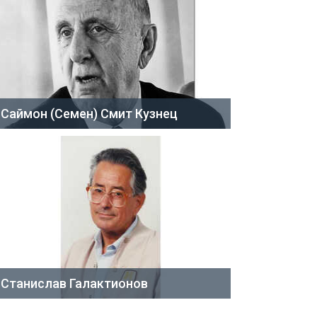
Саймон (Семен) Смит Кузнец
Станислав Галактионов