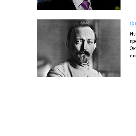
Ф
Из
пр
Ок
вы