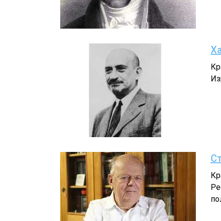
Х
Кр
Из
С
Кр
Ре
по