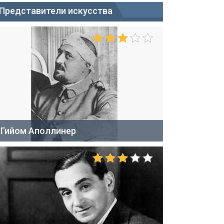
Представители искусства
Гийом Аполлинер