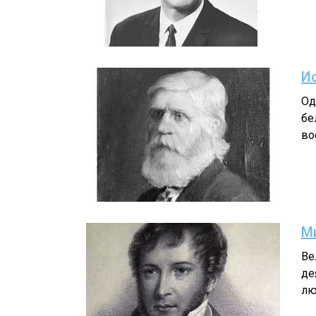
И
Од
бе
во
М
Ве
де
лю