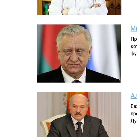
М
Пр
ко
фу
А
Ва
пр
Лу